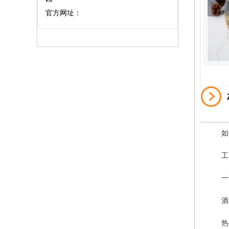
官方网址：
如
工
一
酒
热